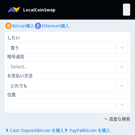
LocalCoinSwap
Bitcoin購入
Ethereum購入
したい
買う
暗号通貨
Select...
お支払い方法
どれでも
位置
高度な検索

Cash DepositBitcoin を購入
PayPalBitcoin を購入

