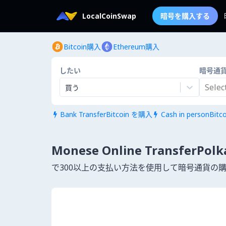
LocalCoinSwap
暗号を購入する
Bitcoin購入
Ethereum購入
したい
暗号通
Select.
買う
Bank TransferBitcoin を購入
Cash in personBit


Monese Online TransferPo
で300以上の支払い方法を使用して暗号通貨の