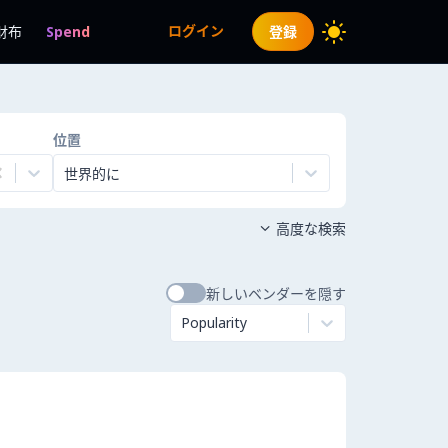
ログイン
財布
Spend
登録
位置
世界的に
高度な検索

新しいベンダーを隠す
Popularity