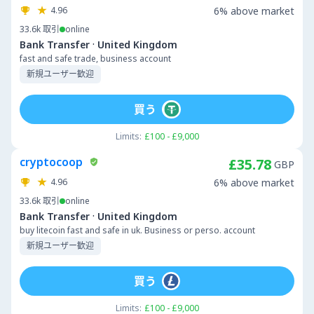
4.96
6% above market
33.6k
取引
online
·
Bank Transfer
United Kingdom
fast and safe trade, business account
新規ユーザー歓迎
買う
Limits:
£100 - £9,000
cryptocoop
£35.78
GBP
4.96
6% above market
33.6k
取引
online
·
Bank Transfer
United Kingdom
buy litecoin fast and safe in uk. Business or perso. account
新規ユーザー歓迎
買う
Limits:
£100 - £9,000