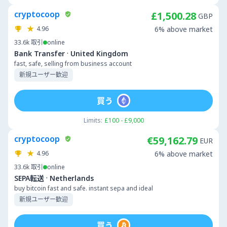
cryptocoop
£1,500.28
GBP
4.96
6% above market
33.6k
取引
online
·
Bank Transfer
United Kingdom
fast, safe, selling from business account
新規ユーザー歓迎
買う
Limits:
£100 - £9,000
cryptocoop
€59,162.79
EUR
4.96
6% above market
33.6k
取引
online
·
SEPA転送
Netherlands
buy bitcoin fast and safe. instant sepa and ideal
新規ユーザー歓迎
買う