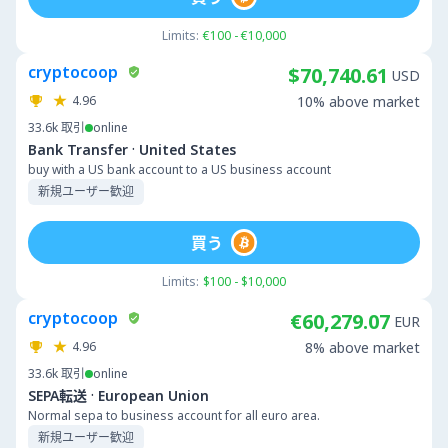
Limits:
€100 - €10,000
cryptocoop
$70,740.61
USD
4.96
10% above market
33.6k
取引
online
·
Bank Transfer
United States
buy with a US bank account to a US business account
新規ユーザー歓迎
買う
Limits:
$100 - $10,000
cryptocoop
€60,279.07
EUR
4.96
8% above market
33.6k
取引
online
·
SEPA転送
European Union
Normal sepa to business account for all euro area.
新規ユーザー歓迎