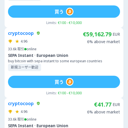
買う
Limits:
€100 - €10,000
cryptocoop
€59,162.79
EUR
4.96
6% above market
33.6k
取引
online
·
SEPA Instant
European Union
buy bitcoin with sepa instant to some european countries
新規ユーザー歓迎
買う
Limits:
€100 - €10,000
cryptocoop
€41.77
EUR
4.96
6% above market
33.6k
取引
online
·
SEPA Instant
European Union