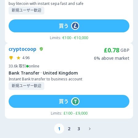
buy litecoin with instant sepa fast and safe
新規ユーザー歓迎
買う
Limits:
€100 - €10,000
cryptocoop
£0.78
GBP
4.96
6% above market
33.6k
取引
online
·
Bank Transfer
United Kingdom
Instant Bank transfer to business account
新規ユーザー歓迎
買う
Limits:
£100 - £9,000
1
2
3
