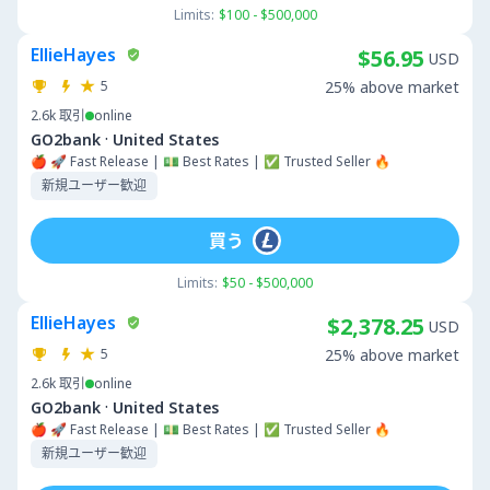
Limits:
$100 - $500,000
EllieHayes
$56.95
USD
5
25% above market
2.6k
取引
online
·
GO2bank
United States
🍎 🚀 Fast Release | 💵 Best Rates | ✅ Trusted Seller 🔥
新規ユーザー歓迎
買う
Limits:
$50 - $500,000
EllieHayes
$2,378.25
USD
5
25% above market
2.6k
取引
online
·
GO2bank
United States
🍎 🚀 Fast Release | 💵 Best Rates | ✅ Trusted Seller 🔥
新規ユーザー歓迎