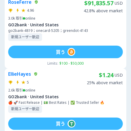
RoseFerre
$91,835.57
USD
4.96
42.8% above market
3.0k
取引
online
·
GO2bank
United States
go2bank-4819；onecard-5205；greendot-4143
新規ユーザー歓迎
買う
Limits:
$100 - $50,000
EllieHayes
$1.24
USD
5
25% above market
2.6k
取引
online
·
GO2bank
United States
🍎 🚀 Fast Release | 💵 Best Rates | ✅ Trusted Seller 🔥
新規ユーザー歓迎
買う