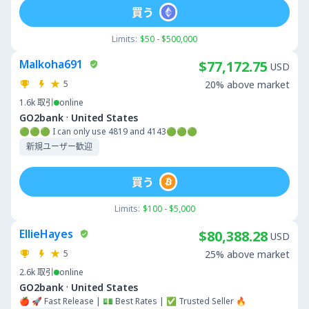
買う
Limits:
$50 - $500,000
Malkoha691
$77,172.75
USD
5
20% above market
1.6k
取引
online
·
GO2bank
United States
🟢🟢🟢 I can only use 4819 and 4143🟢🟢🟢
新規ユーザー歓迎
買う
Limits:
$100 - $5,000
EllieHayes
$80,388.28
USD
5
25% above market
2.6k
取引
online
·
GO2bank
United States
🍎 🚀 Fast Release | 💵 Best Rates | ✅ Trusted Seller 🔥