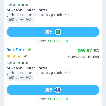
3.0k
取引
online
·
GO2bank
United States
go2bank-4819；onecard-5205；greendot-4143
新規ユーザー歓迎
買う
Limits:
$100 - $50,000
RoseFerre
$65.07
USD
4.96
42.8% above market
3.0k
取引
online
·
GO2bank
United States
go2bank-4819；onecard-5205；greendot-4143
新規ユーザー歓迎
買う
Limits:
$100 - $50,000