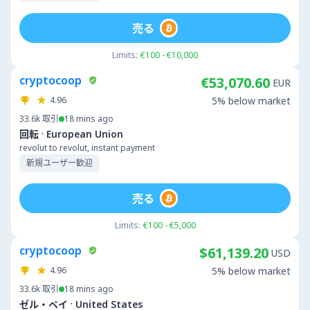
売る
Limits:
€100 - €10,000
cryptocoop
€53,070.60
EUR
4.96
5% below market
33.6k
取引
18 mins ago
·
回転
European Union
revolut to revolut, instant payment
新規ユーザー歓迎
売る
Limits:
€100 - €5,000
cryptocoop
$61,139.20
USD
4.96
5% below market
33.6k
取引
18 mins ago
·
ゼル・ペイ
United States