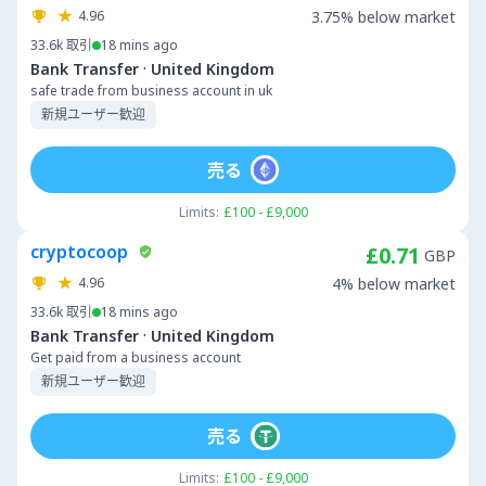
4.96
3.75% below market
33.6k
取引
18 mins ago
·
Bank Transfer
United Kingdom
safe trade from business account in uk
新規ユーザー歓迎
売る
Limits:
£100 - £9,000
cryptocoop
£0.71
GBP
4.96
4% below market
33.6k
取引
18 mins ago
·
Bank Transfer
United Kingdom
Get paid from a business account
新規ユーザー歓迎
売る
Limits:
£100 - £9,000