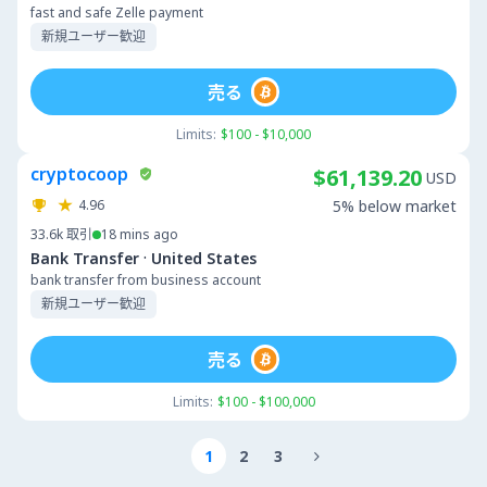
fast and safe Zelle payment
新規ユーザー歓迎
売る
Limits:
$100 - $10,000
cryptocoop
$61,139.20
USD
4.96
5% below market
33.6k
取引
18 mins ago
·
Bank Transfer
United States
bank transfer from business account
新規ユーザー歓迎
売る
Limits:
$100 - $100,000
1
2
3
