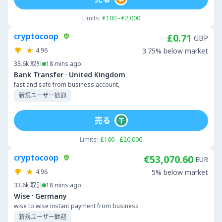
Limits:
€100 - €2,000
cryptocoop
£0.71
GBP
4.96
3.75% below market
33.6k
取引
18 mins ago
·
Bank Transfer
United Kingdom
fast and safe from business account,
新規ユーザー歓迎
売る
Limits:
£100 - £20,000
cryptocoop
€53,070.60
EUR
4.96
5% below market
33.6k
取引
18 mins ago
·
Wise
Germany
wise to wise instant payment from business
新規ユーザー歓迎