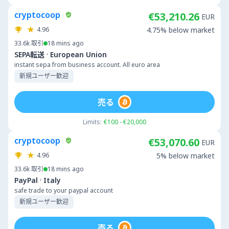
cryptocoop
€53,210.26
EUR
4.96
4.75% below market
33.6k
取引
18 mins ago
·
SEPA転送
European Union
instant sepa from business account. All euro area
新規ユーザー歓迎
売る
Limits:
€100 - €20,000
cryptocoop
€53,070.60
EUR
4.96
5% below market
33.6k
取引
18 mins ago
·
PayPal
Italy
safe trade to your paypal account
新規ユーザー歓迎
売る