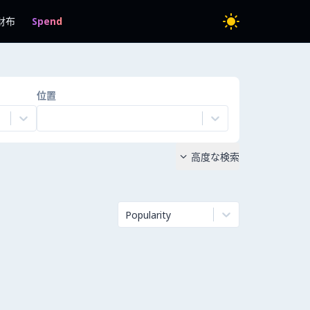
財布
Spend
位置
高度な検索

Popularity