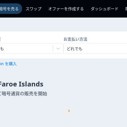
暗号を売る
スワップ
オファーを作成する
ダッシュボード
貨
お支払い方法
も
どれでも
coin を購入
e Islands
用して暗号通貨の販売を開始
