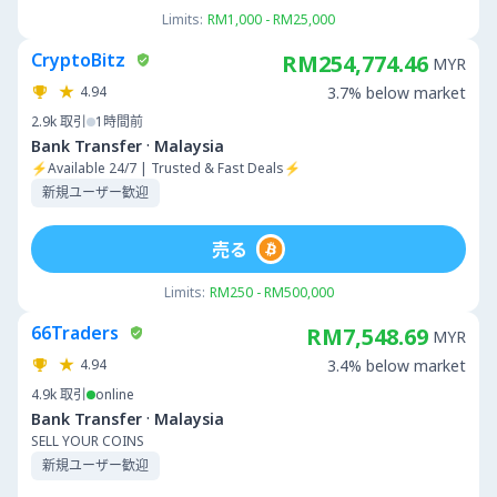
Limits:
RM1,000 - RM25,000
CryptoBitz
RM254,774.46
MYR
4.94
3.7% below market
2.9k
取引
1時間前
·
Bank Transfer
Malaysia
⚡Available 24/7 | Trusted & Fast Deals⚡
新規ユーザー歓迎
売る
Limits:
RM250 - RM500,000
66Traders
RM7,548.69
MYR
4.94
3.4% below market
4.9k
取引
online
·
Bank Transfer
Malaysia
SELL YOUR COINS
新規ユーザー歓迎