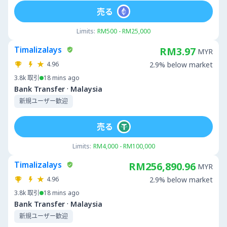
売る
Limits:
RM500 - RM25,000
Timalizalays
RM3.97
MYR
4.96
2.9% below market
3.8k
取引
18 mins ago
·
Bank Transfer
Malaysia
新規ユーザー歓迎
売る
Limits:
RM4,000 - RM100,000
Timalizalays
RM256,890.96
MYR
4.96
2.9% below market
3.8k
取引
18 mins ago
·
Bank Transfer
Malaysia
新規ユーザー歓迎