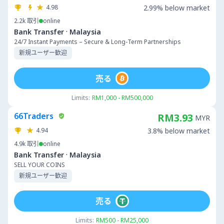
4.98
2.99% below market
2.2k
取引
online
·
Bank Transfer
Malaysia
24/7 Instant Payments – Secure & Long-Term Partnerships
新規ユーザー歓迎
売る
Limits:
RM1,000 - RM500,000
66Traders
RM3.93
MYR
4.94
3.8% below market
4.9k
取引
online
·
Bank Transfer
Malaysia
SELL YOUR COINS
新規ユーザー歓迎
売る
Limits:
RM500 - RM25,000