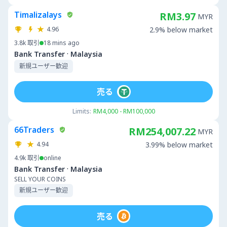
Timalizalays
RM3.97
MYR
4.96
2.9% below market
3.8k
取引
18 mins ago
·
Bank Transfer
Malaysia
新規ユーザー歓迎
売る
Limits:
RM4,000 - RM100,000
66Traders
RM254,007.22
MYR
4.94
3.99% below market
4.9k
取引
online
·
Bank Transfer
Malaysia
SELL YOUR COINS
新規ユーザー歓迎
売る