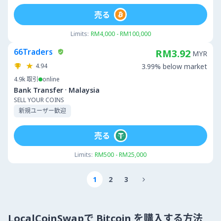
売る
Limits:
RM4,000 - RM100,000
66Traders
RM3.92
MYR
4.94
3.99% below market
4.9k
取引
online
·
Bank Transfer
Malaysia
SELL YOUR COINS
新規ユーザー歓迎
売る
Limits:
RM500 - RM25,000
1
2
3

LocalCoinSwapで Bitcoin を購入する方法