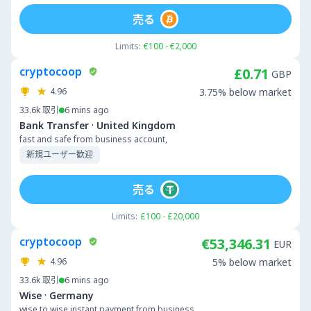
売る
Limits:
€100 - €2,000
cryptocoop
£0.71
GBP
4.96
3.75% below market
33.6k
取引
6 mins ago
·
Bank Transfer
United Kingdom
fast and safe from business account,
新規ユーザー歓迎
売る
Limits:
£100 - £20,000
cryptocoop
€53,346.31
EUR
4.96
5% below market
33.6k
取引
6 mins ago
·
Wise
Germany
wise to wise instant payment from business