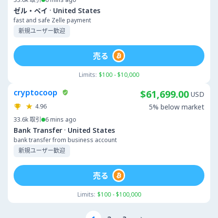
·
ゼル・ペイ
United States
fast and safe Zelle payment
新規ユーザー歓迎
売る
Limits:
$100 - $10,000
cryptocoop
$61,699.00
USD
4.96
5% below market
33.6k
取引
6 mins ago
·
Bank Transfer
United States
bank transfer from business account
新規ユーザー歓迎
売る
Limits:
$100 - $100,000