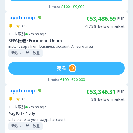
Limits:
£100 - £9,000
cryptocoop
€53,486.69
EUR
4.96
4.75% below market
33.6k
取引
6 mins ago
·
SEPA転送
European Union
instant sepa from business account. All euro area
新規ユーザー歓迎
売る
Limits:
€100 - €20,000
cryptocoop
€53,346.31
EUR
4.96
5% below market
33.6k
取引
6 mins ago
·
PayPal
Italy
safe trade to your paypal account
新規ユーザー歓迎