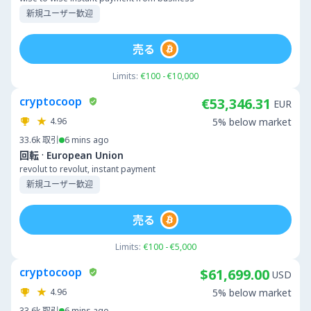
新規ユーザー歓迎
売る
Limits:
€100 - €10,000
cryptocoop
€53,346.31
EUR
4.96
5% below market
33.6k
取引
6 mins ago
·
回転
European Union
revolut to revolut, instant payment
新規ユーザー歓迎
売る
Limits:
€100 - €5,000
cryptocoop
$61,699.00
USD
4.96
5% below market
33.6k
取引
6 mins ago