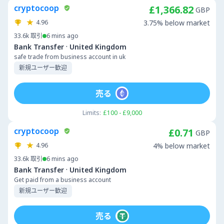
cryptocoop
£1,366.82
GBP
4.96
3.75% below market
33.6k
取引
6 mins ago
·
Bank Transfer
United Kingdom
safe trade from business account in uk
新規ユーザー歓迎
売る
Limits:
£100 - £9,000
cryptocoop
£0.71
GBP
4.96
4% below market
33.6k
取引
6 mins ago
·
Bank Transfer
United Kingdom
Get paid from a business account
新規ユーザー歓迎
売る