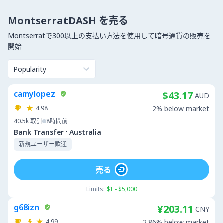
MontserratDASH を売る
Montserratで300以上の支払い方法を使用して暗号通貨の販売を
開始
Popularity
camylopez
$43.17
AUD
4.98
2% below market
40.5k
取引
8時間前
·
Bank Transfer
Australia
新規ユーザー歓迎
売る
Limits:
$1 - $5,000
g68izn
¥203.11
CNY
4.99
2.86% below market