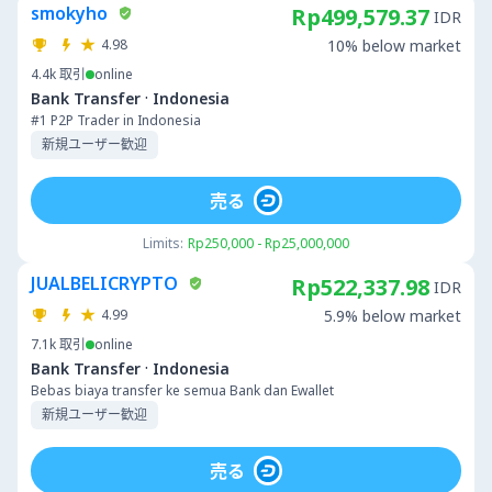
smokyho
Rp499,579.37
IDR
4.98
10% below market
4.4k
取引
online
·
Bank Transfer
Indonesia
#1 P2P Trader in Indonesia
新規ユーザー歓迎
売る
Limits:
Rp250,000 - Rp25,000,000
JUALBELICRYPTO
Rp522,337.98
IDR
4.99
5.9% below market
7.1k
取引
online
·
Bank Transfer
Indonesia
Bebas biaya transfer ke semua Bank dan Ewallet
新規ユーザー歓迎
売る