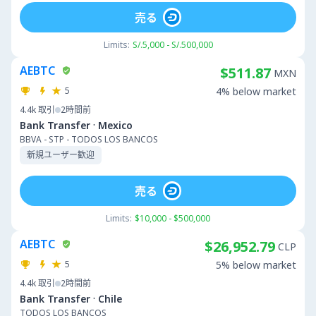
売る
Limits:
S/.5,000 - S/.500,000
AEBTC
$511.87
MXN
5
4% below market
4.4k
取引
2時間前
·
Bank Transfer
Mexico
BBVA - STP - TODOS LOS BANCOS
新規ユーザー歓迎
売る
Limits:
$10,000 - $500,000
AEBTC
$26,952.79
CLP
5
5% below market
4.4k
取引
2時間前
·
Bank Transfer
Chile
TODOS LOS BANCOS