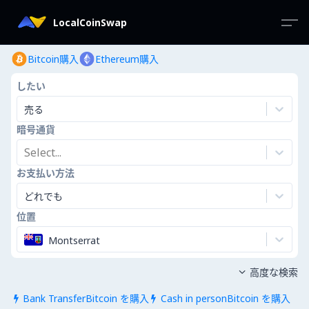
LocalCoinSwap
Bitcoin購入
Ethereum購入
したい
売る
暗号通貨
Select...
お支払い方法
どれでも
位置
Montserrat
高度な検索

Bank TransferBitcoin を購入
Cash in personBitcoin を購入

