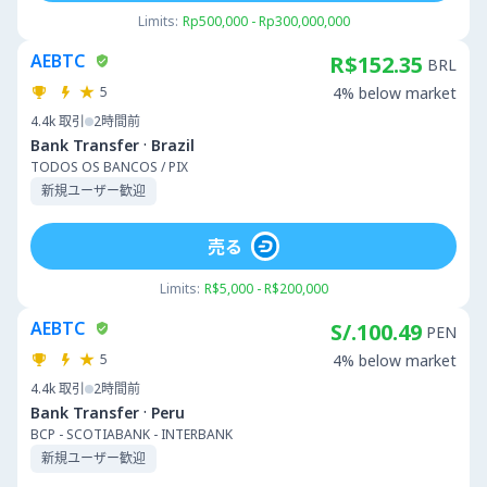
Limits:
Rp500,000 - Rp300,000,000
AEBTC
R$152.35
BRL
5
4% below market
4.4k
取引
2時間前
·
Bank Transfer
Brazil
TODOS OS BANCOS / PIX
新規ユーザー歓迎
売る
Limits:
R$5,000 - R$200,000
AEBTC
S/.100.49
PEN
5
4% below market
4.4k
取引
2時間前
·
Bank Transfer
Peru
BCP - SCOTIABANK - INTERBANK
新規ユーザー歓迎