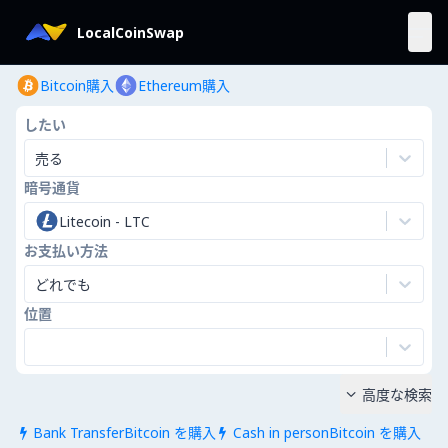
LocalCoinSwap
Bitcoin購入
Ethereum購入
したい
売る
暗号通貨
Litecoin
-
LTC
お支払い方法
どれでも
位置
高度な検索

Bank TransferBitcoin を購入
Cash in personBitcoin を購入

