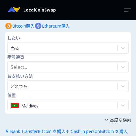
LocalCoinSwap
Bitcoin購入
Ethereum購入
したい
売る
暗号通貨
Select...
お支払い方法
どれでも
位置
Maldives
高度な検索

Bank TransferBitcoin を購入
Cash in personBitcoin を購入

