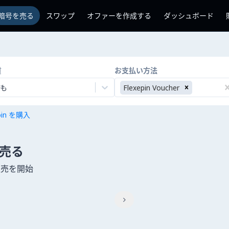
暗号を売る
スワップ
オファーを作成する
ダッシュボード
貨
お支払い方法
も
Flexepin Voucher
coin を購入
 を売る
販売を開始
