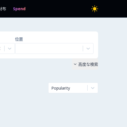
財布
Spend
位置
高度な検索

Popularity