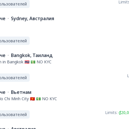
Limits
ользователей
ече
·
Sydney, Австралия
ользователей
ече
·
Bangkok, Таиланд
h in Bangkok 🇹🇭 💵 NO KYC
L
ользователей
ече
·
Вьетнам
Ho Chi Minh City 🇻🇳 💵 NO KYC
Limits:
₫20,0
ользователей