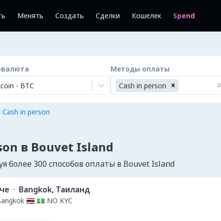
ть
Менять
Создать
Сделки
Кошелек
Spend
овалюта
Методы оплаты
tcoin
-
BTC
Cash in person
 Cash in person
son в Bouvet Island
 более 300 способов оплаты в Bouvet Island
ече
·
Bangkok, Таиланд
Bangkok 🇹🇭 💵 NO KYC