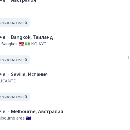
ече
·
Австралия
ользователей
ече
·
Bangkok, Таиланд
 Bangkok 🇹🇭 💵 NO KYC
L
ользователей
ече
·
Seville, Испания
LICANTE
ользователей
ече
·
Melbourne, Австралия
bourne area 🇦🇺