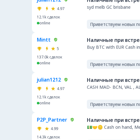
Наличные при встр
syd melb GC brisbane
4.97
12.1k
сделок
online
Приветствуем новых п
Mintt
Наличные при встр
Buy BTC with EUR Cash in
5
137.0k
сделок
online
Приветствуем новых п
julian1212
Наличные при встр
CASH MAD- BCN, VAL , A
4.97
12.1k
сделок
online
Приветствуем новых п
P2P_Partner
Наличные при встр
💵🤝🪙 Cash on hand, Mel
4.99
14.3k
сделок