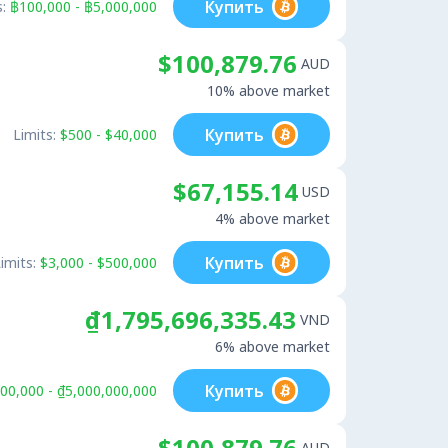
Купить
:
฿100,000 - ฿5,000,000
$100,879.76
AUD
10% above market
Купить
Limits:
$500 - $40,000
$67,155.14
USD
4% above market
Купить
imits:
$3,000 - $500,000
₫1,795,696,335.43
VND
6% above market
Купить
00,000 - ₫5,000,000,000
$100,879.76
AUD