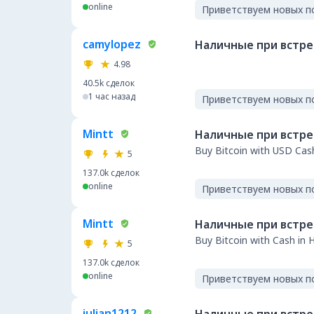
online
Приветствуем новых п
camylopez
Наличные при встр
4.98
40.5k
сделок
1 час назад
Приветствуем новых п
Mintt
Наличные при встр
Buy Bitcoin with USD Cas
5
137.0k
сделок
online
Приветствуем новых п
Mintt
Наличные при встр
Buy Bitcoin with Cash in 
5
137.0k
сделок
online
Приветствуем новых п
julian1212