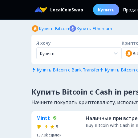
LocalCoinSwap
Купить
Прода
Купить Bitcoin
Купить Ethereum
Я хочу
Крипт
Купить
Bi
Купить Bitcoin с Bank Transfer
Купить Bitcoin с


Купить Bitcoin с Cash in per
Начните покупать криптовалюту, используя
Mintt
Наличные при встр
Buy Bitcoin with Cash in 
5
137.0k
сделок