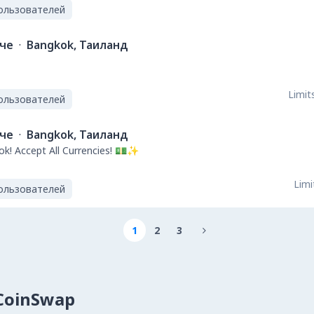
ользователей
ече
·
Bangkok, Таиланд
Limits
ользователей
ече
·
Bangkok, Таиланд
ok! Accept All Currencies! 💵✨
Limi
ользователей
1
2
3

lCoinSwap