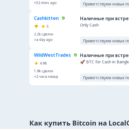
52 mins ago
Приветствуем новых п
Cashkitten
Наличные при встр
Only Cash
5
2.2k
сделок
a day ago
Приветствуем новых п
WildWestTrades
Наличные при встр
🚀 BTC for Cash in Bangk
4.98
1.9k
сделок
2 часа назад
Приветствуем новых п
Как купить Bitcoin на Loca