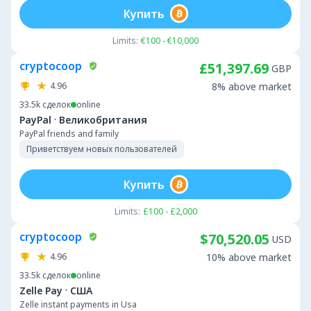
Купить
Limits:
€100 - €10,000
cryptocoop
£51,397.69
GBP
4.96
8% above market
33.5k
сделок
online
·
PayPal
Великобритания
PayPal friends and family
Приветствуем новых пользователей
Купить
Limits:
£100 - £2,000
cryptocoop
$70,520.05
USD
4.96
10% above market
33.5k
сделок
online
·
Zelle Pay
США
Zelle instant payments in Usa