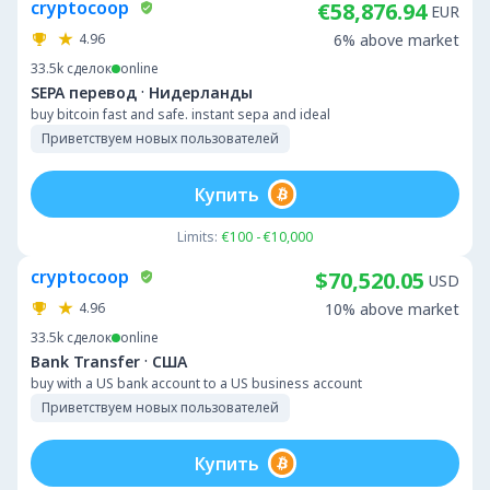
cryptocoop
€58,876.94
EUR
4.96
6% above market
33.5k
сделок
online
·
SEPA перевод
Нидерланды
buy bitcoin fast and safe. instant sepa and ideal
Приветствуем новых пользователей
Купить
Limits:
€100 - €10,000
cryptocoop
$70,520.05
USD
4.96
10% above market
33.5k
сделок
online
·
Bank Transfer
США
buy with a US bank account to a US business account
Приветствуем новых пользователей
Купить