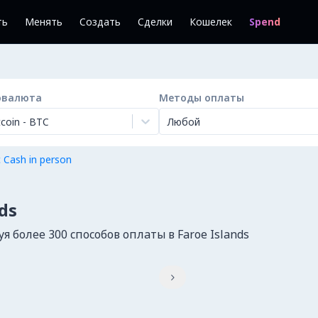
ть
Менять
Создать
Сделки
Кошелек
Spend
овалюта
Методы оплаты
tcoin
-
BTC
Любой
 Cash in person
ds
 более 300 способов оплаты в Faroe Islands
