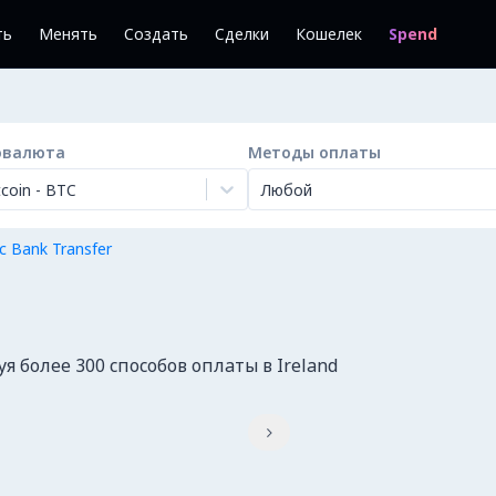
ть
Менять
Создать
Сделки
Кошелек
Spend
овалюта
Методы оплаты
tcoin
-
BTC
Любой
с Bank Transfer
 более 300 способов оплаты в Ireland
