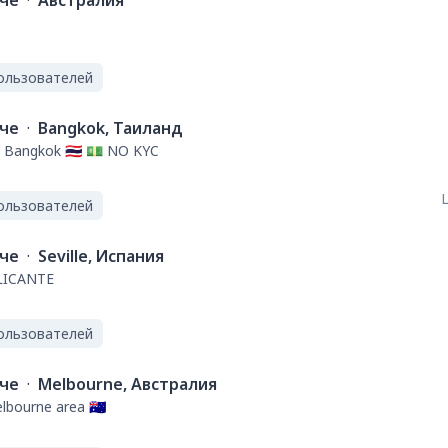
ече
·
Австралия
ользователей
ече
·
Bangkok, Таиланд
 Bangkok 🇹🇭 💵 NO KYC
L
ользователей
ече
·
Seville, Испания
LICANTE
ользователей
ече
·
Melbourne, Австралия
bourne area 🇦🇺