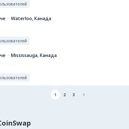
ользователей
ече
·
Waterloo, Канада
ользователей
ече
·
Mississauga, Канада
ользователей
1
2
3

lCoinSwap