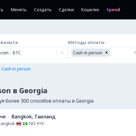
ть
Менять
Создать
Сделки
Кошелек
Spend
овалюта
Методы оплаты
tcoin
-
BTC
Cash in person
 Cash in person
son в Georgia
 более 300 способов оплаты в Georgia
ече
·
Bangkok, Таиланд
Bangkok 🇹🇭 💵 NO KYC