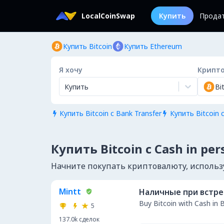
LocalCoinSwap
Купить
Прода
Купить Bitcoin
Купить Ethereum
Я хочу
Крипт
Купить
Bi
Купить Bitcoin с Bank Transfer
Купить Bitcoin с


Купить Bitcoin с Cash in per
Начните покупать криптовалюту, используя
Mintt
Наличные при встр
Buy Bitcoin with Cash in 
5
137.0k
сделок