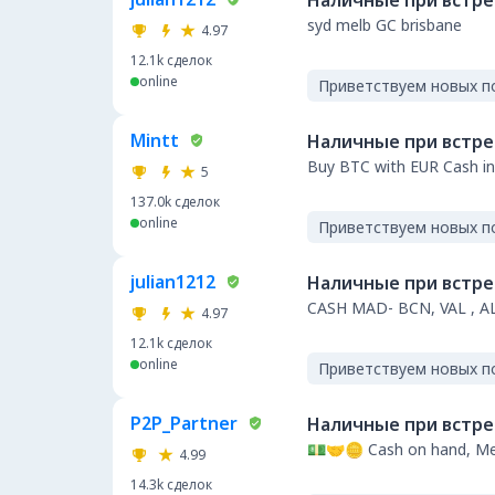
Наличные при встр
syd melb GC brisbane
4.97
12.1k
сделок
online
Приветствуем новых п
Mintt
Наличные при встр
Buy BTC with EUR Cash in
5
137.0k
сделок
online
Приветствуем новых п
julian1212
Наличные при встр
CASH MAD- BCN, VAL , A
4.97
12.1k
сделок
online
Приветствуем новых п
P2P_Partner
Наличные при встр
💵🤝🪙 Cash on hand, Mel
4.99
14.3k
сделок