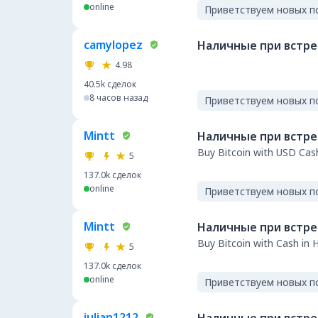
online
Приветствуем новых п
camylopez
Наличные при встр
4.98
40.5k
сделок
8 часов назад
Приветствуем новых п
Mintt
Наличные при встр
Buy Bitcoin with USD Cas
5
137.0k
сделок
online
Приветствуем новых п
Mintt
Наличные при встр
Buy Bitcoin with Cash in 
5
137.0k
сделок
online
Приветствуем новых п
julian1212