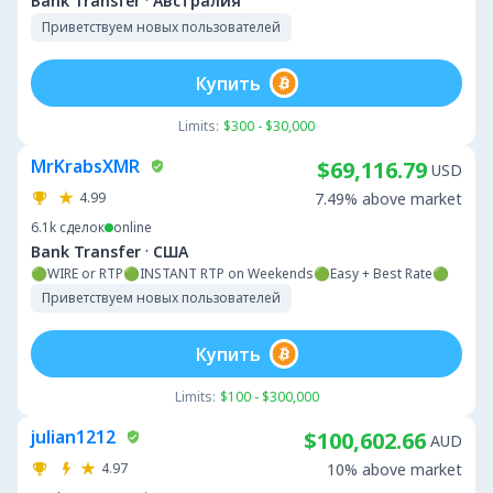
·
Bank Transfer
Австралия
Приветствуем новых пользователей
Купить
Limits:
$300 - $30,000
MrKrabsXMR
$69,116.79
USD
4.99
7.49% above market
6.1k
сделок
online
·
Bank Transfer
США
🟢WIRE or RTP🟢INSTANT RTP on Weekends🟢Easy + Best Rate🟢
Приветствуем новых пользователей
Купить
Limits:
$100 - $300,000
julian1212
$100,602.66
AUD
4.97
10% above market