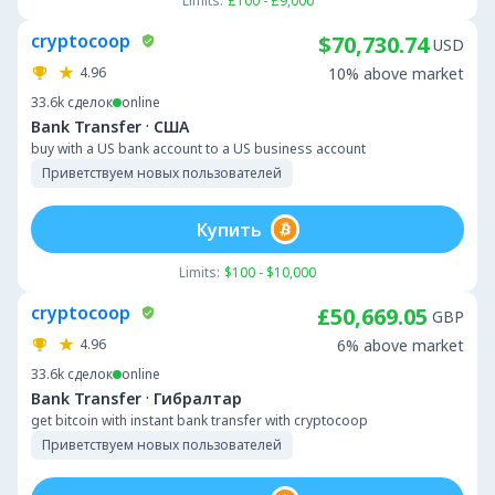
Limits:
£100 - £9,000
cryptocoop
$70,730.74
USD
4.96
10% above market
33.6k
сделок
online
·
Bank Transfer
США
buy with a US bank account to a US business account
Приветствуем новых пользователей
Купить
Limits:
$100 - $10,000
cryptocoop
£50,669.05
GBP
4.96
6% above market
33.6k
сделок
online
·
Bank Transfer
Гибралтар
get bitcoin with instant bank transfer with cryptocoop
Приветствуем новых пользователей