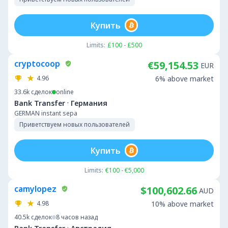
Купить
Limits:
£100 - £500
cryptocoop
€59,154.53
EUR
4.96
6% above market
33.6k
сделок
online
·
Bank Transfer
Германия
GERMAN instant sepa
Приветствуем новых пользователей
Купить
Limits:
€100 - €5,000
camylopez
$100,602.66
AUD
4.98
10% above market
40.5k
сделок
8 часов назад