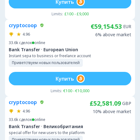
Купить
Limits:
£100 - £9,000
cryptocoop
€59,154.53
EUR
4.96
6% above market
33.6k
сделок
online
·
Bank Transfer
European Union
Instant sepa to business or freelance account
Приветствуем новых пользователей
Купить
Limits:
€100 - €10,000
cryptocoop
£52,581.09
GBP
4.96
10% above market
33.6k
сделок
online
·
Bank Transfer
Великобритания
special offer for new users to the platform
Приветствуем новых пользователей