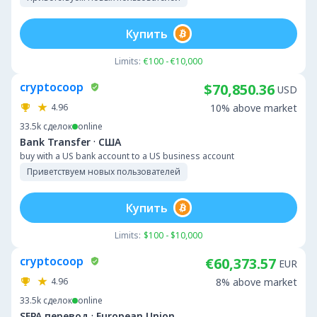
Купить
Limits:
€100 - €10,000
cryptocoop
$70,850.36
USD
4.96
10% above market
33.5k
сделок
online
·
Bank Transfer
США
buy with a US bank account to a US business account
Приветствуем новых пользователей
Купить
Limits:
$100 - $10,000
cryptocoop
€60,373.57
EUR
4.96
8% above market
33.5k
сделок
online
·
SEPA перевод
European Union