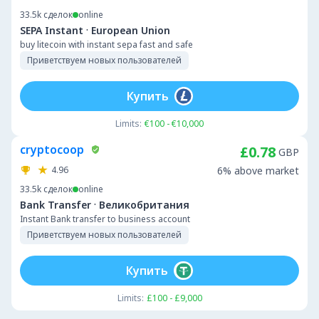
33.5k
сделок
online
·
SEPA Instant
European Union
buy litecoin with instant sepa fast and safe
Приветствуем новых пользователей
Купить
Limits:
€100 - €10,000
cryptocoop
£0.78
GBP
4.96
6% above market
33.5k
сделок
online
·
Bank Transfer
Великобритания
Instant Bank transfer to business account
Приветствуем новых пользователей
Купить
Limits:
£100 - £9,000