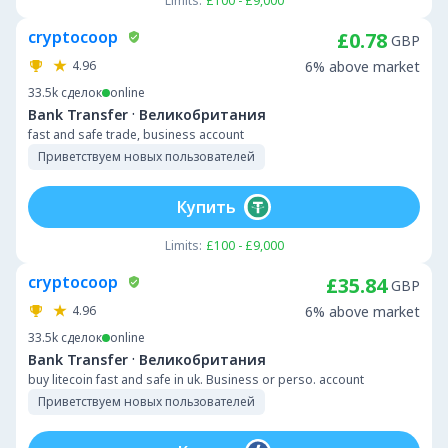
Limits:
£100 - £9,000
cryptocoop
£0.78
GBP
4.96
6% above market
33.5k
сделок
online
·
Bank Transfer
Великобритания
fast and safe trade, business account
Приветствуем новых пользователей
Купить
Limits:
£100 - £9,000
cryptocoop
£35.84
GBP
4.96
6% above market
33.5k
сделок
online
·
Bank Transfer
Великобритания
buy litecoin fast and safe in uk. Business or perso. account
Приветствуем новых пользователей