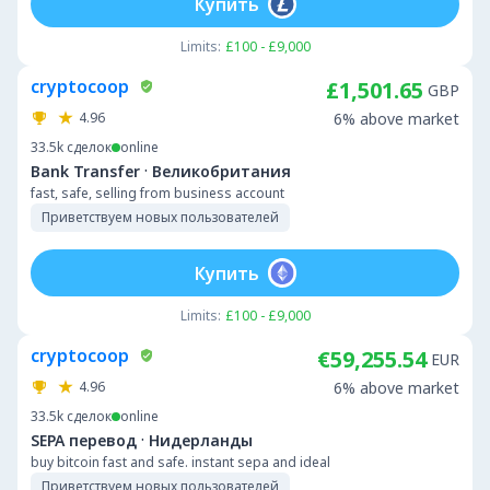
Купить
Limits:
£100 - £9,000
cryptocoop
£1,501.65
GBP
4.96
6% above market
33.5k
сделок
online
·
Bank Transfer
Великобритания
fast, safe, selling from business account
Приветствуем новых пользователей
Купить
Limits:
£100 - £9,000
cryptocoop
€59,255.54
EUR
4.96
6% above market
33.5k
сделок
online
·
SEPA перевод
Нидерланды
buy bitcoin fast and safe. instant sepa and ideal
Приветствуем новых пользователей