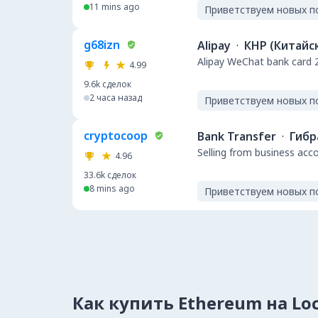
11 mins ago
Приветствуем новых п
g68izn
Alipay
·
КНР (Китайс
Alipay WeChat bank 
4.99
9.6k
сделок
2 часа назад
Приветствуем новых п
cryptocoop
Bank Transfer
·
Гибр
Selling from business acc
4.96
33.6k
сделок
8 mins ago
Приветствуем новых п
Как купить Ethereum на Lo