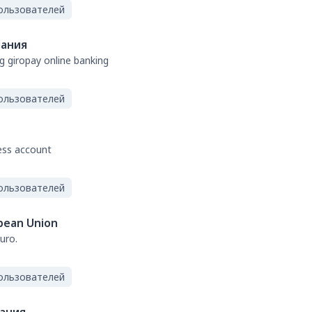
ользователей
ания
g giropay online banking
ользователей
ess account
ользователей
pean Union
uro.
ользователей