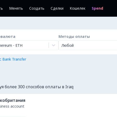
ть
Менять
Создать
Сделки
Кошелек
Spend
овалюта
Методы оплаты
hereum
-
ETH
Любой
с Bank Transfer
 более 300 способов оплаты в Iraq
кобритания
usiness account