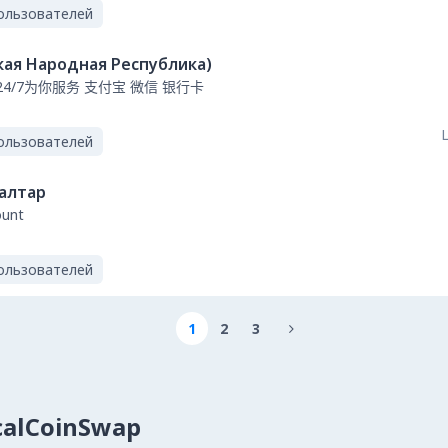
ользователей
кая Народная Республика)
card 24/7为你服务 支付宝 微信 银行卡
L
ользователей
алтар
ount
ользователей
1
2
3

calCoinSwap