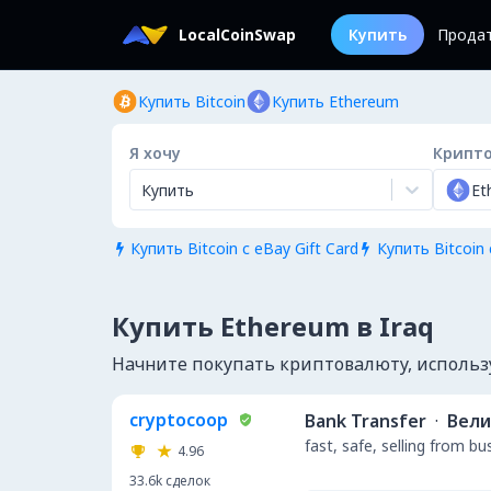
LocalCoinSwap
Купить
Прода
Купить Bitcoin
Купить Ethereum
Я хочу
Крипт
Купить
Et
Купить Bitcoin с eBay Gift Card
Купить Bitcoin 


Купить Ethereum в Iraq
Начните покупать криптовалюту, используя
cryptocoop
Bank Transfer
·
Вели
fast, safe, selling from b
4.96
33.6k
сделок