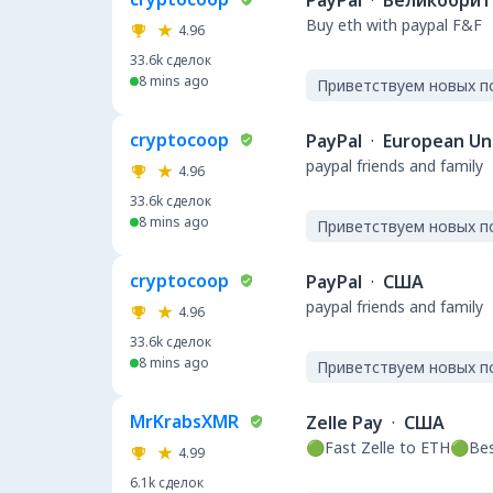
PayPal
·
Великобрит
Buy eth with paypal F&F
4.96
33.6k
сделок
8 mins ago
Приветствуем новых п
cryptocoop
PayPal
·
European Un
paypal friends and family
4.96
33.6k
сделок
8 mins ago
Приветствуем новых п
cryptocoop
PayPal
·
США
paypal friends and family
4.96
33.6k
сделок
8 mins ago
Приветствуем новых п
MrKrabsXMR
Zelle Pay
·
США
🟢Fast Zelle to ETH🟢Be
4.99
6.1k
сделок