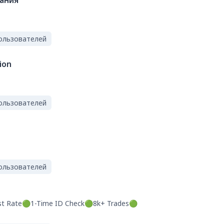
ания
ользователей
ion
ользователей
ользователей
st Rate🟢1-Time ID Check🟢8k+ Trades🟢