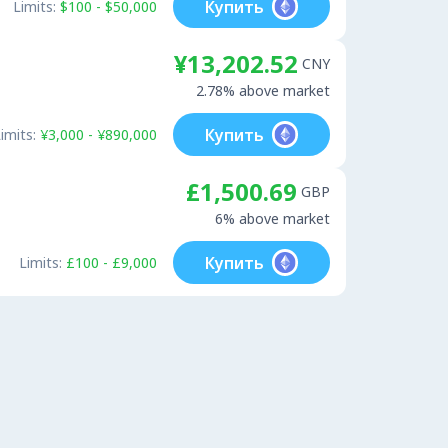
Купить
Limits:
$100 - $50,000
¥13,202.52
CNY
2.78% above market
Купить
imits:
¥3,000 - ¥890,000
£1,500.69
GBP
6% above market
Купить
Limits:
£100 - £9,000