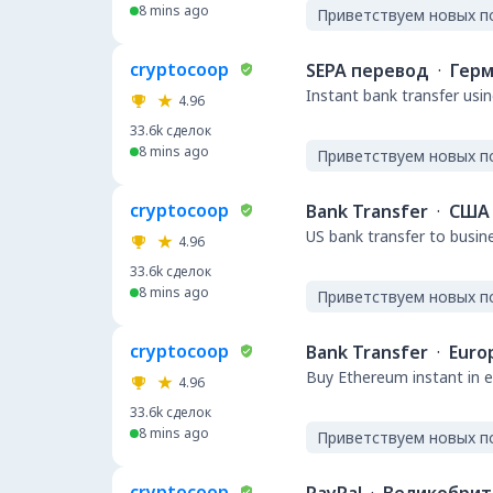
8 mins ago
Приветствуем новых п
cryptocoop
SEPA перевод
·
Герм
Instant bank transfer usin
4.96
33.6k
сделок
8 mins ago
Приветствуем новых п
cryptocoop
Bank Transfer
·
США
US bank transfer to busin
4.96
33.6k
сделок
8 mins ago
Приветствуем новых п
cryptocoop
Bank Transfer
·
Euro
Buy Ethereum instant in e
4.96
33.6k
сделок
8 mins ago
Приветствуем новых п
cryptocoop