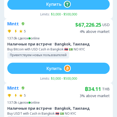
Купить
Limits:
$3,000 - $500,000
Mintt
$67,226.25
USD
5
4% above market
137.0k
сделок
online
·
Наличные при встрече
Bangkok, Таиланд
Buy Bitcoin with USD Cash in Bangkok 🇹🇭 💵 NO KYC
Приветствуем новых пользователей
Купить
Limits:
$3,000 - $500,000
Mintt
฿34.11
THB
5
3% above market
137.0k
сделок
online
·
Наличные при встрече
Bangkok, Таиланд
Buy USDT with Cash in Bangkok 🇹🇭 💵 NO KYC