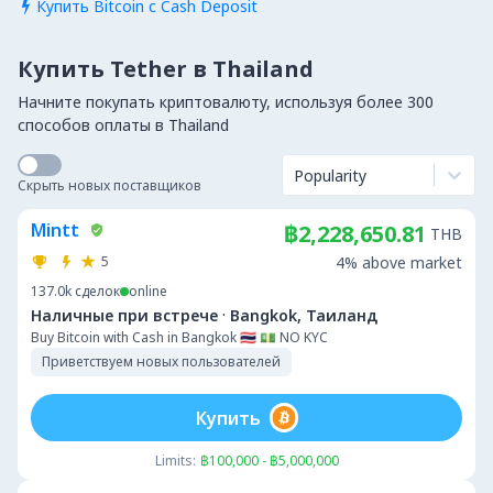
Купить Bitcoin с Cash Deposit

Купить Tether в Thailand
Начните покупать криптовалюту, используя более 300
способов оплаты в Thailand
Popularity
Скрыть новых поставщиков
Mintt
฿2,228,650.81
THB
5
4% above market
137.0k
сделок
online
·
Наличные при встрече
Bangkok, Таиланд
Buy Bitcoin with Cash in Bangkok 🇹🇭 💵 NO KYC
Приветствуем новых пользователей
Купить
Limits:
฿100,000 - ฿5,000,000