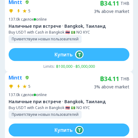
Mintt
฿34.11
THB
5
3% above market
137.0k
сделок
online
·
Наличные при встрече
Bangkok, Таиланд
Buy USDT with Cash in Bangkok 🇹🇭 💵 NO KYC
Приветствуем новых пользователей
Купить
Limits:
฿100,000 - ฿5,000,000
Mintt
฿34.11
THB
5
3% above market
137.0k
сделок
online
·
Наличные при встрече
Bangkok, Таиланд
Buy USDT with Cash in Bangkok 🇹🇭 💵 NO KYC
Приветствуем новых пользователей
Купить