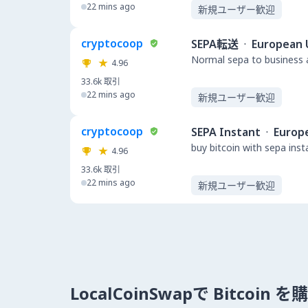
22 mins ago
新規ユーザー歓迎
cryptocoop
SEPA転送
·
European 
Normal sepa to business a
4.96
33.6k
取引
22 mins ago
新規ユーザー歓迎
cryptocoop
SEPA Instant
·
Europ
buy bitcoin with sepa ins
4.96
33.6k
取引
22 mins ago
新規ユーザー歓迎
LocalCoinSwapで Bitcoin