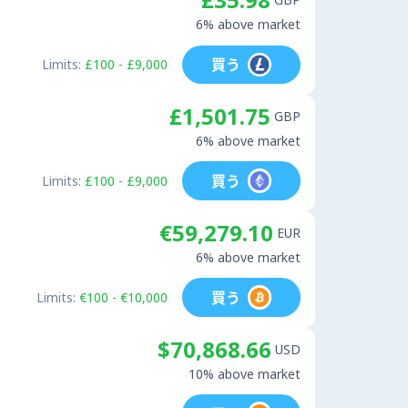
6% above market
買う
Limits:
£100 - £9,000
£1,501.75
GBP
6% above market
買う
Limits:
£100 - £9,000
€59,279.10
EUR
6% above market
買う
Limits:
€100 - €10,000
$70,868.66
USD
10% above market