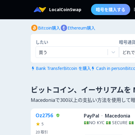
LocalCoinSwap
暗号を購入する
Bitcoin購入
Ethereum購入
したい
暗号通
買う
どれで
Bank TransferBitcoin を購入
Cash in personBit


ビットコイン、イーサリアムを Ma
Macedoniaで300以上の支払い方法を使用
Oz2756
PayPal
·
Macedonia
💵NO KYC 💵 SECURE 💵
5
20
取引