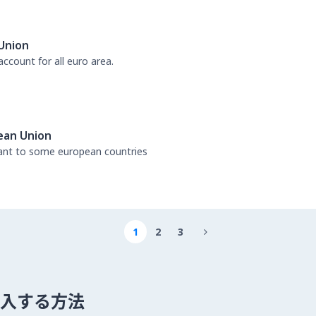
Union
ccount for all euro area.
ean Union
tant to some european countries
1
2
3

 を購入する方法