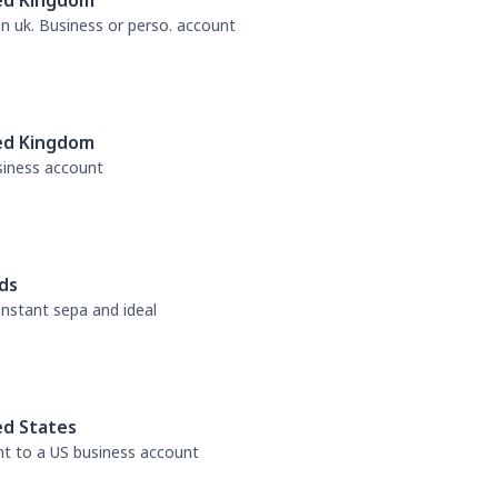
ed Kingdom
 in uk. Business or perso. account
ed Kingdom
usiness account
ds
 instant sepa and ideal
ed States
nt to a US business account