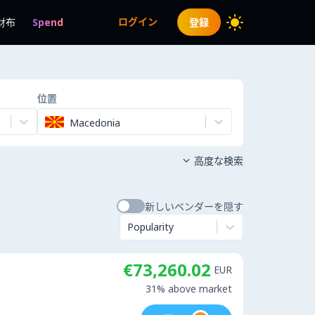
ログイン
財布
Spend
登録
位置
Macedonia
高度な検索

新しいベンダーを隠す
Popularity
€73,260.02
EUR
31% above market