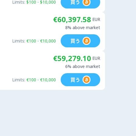
買う
Limits:
$100 - $10,000
€60,397.58
EUR
8% above market
買う
Limits:
€100 - €10,000
€59,279.10
EUR
6% above market
買う
Limits:
€100 - €10,000