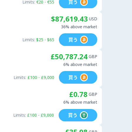
買う
Limits:
€20 - €55
$87,619.43
USD
36% above market
買う
Limits:
$25 - $65
£50,787.24
GBP
6% above market
買う
Limits:
£100 - £9,000
£0.78
GBP
6% above market
買う
Limits:
£100 - £9,000
£35.98
GBP