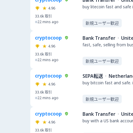
Bank Transfer
·
Unit
buy litecoin fast and safe
4.96
33.6k
取引
22 mins ago
新規ユーザー歓迎
cryptocoop
Bank Transfer
·
Unit
fast, safe, selling from b
4.96
33.6k
取引
22 mins ago
新規ユーザー歓迎
cryptocoop
SEPA転送
·
Netherlan
buy bitcoin fast and safe.
4.96
33.6k
取引
22 mins ago
新規ユーザー歓迎
cryptocoop
Bank Transfer
·
Unit
buy with a US bank accou
4.96
33.6k
取引