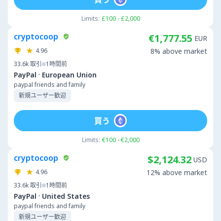
Limits:
£100 - £2,000
cryptocoop
€1,777.55
EUR
4.96
8% above market
33.6k
取引
1時間前
·
PayPal
European Union
paypal friends and family
新規ユーザー歓迎
買う
Limits:
€100 - €2,000
cryptocoop
$2,124.32
USD
4.96
12% above market
33.6k
取引
1時間前
·
PayPal
United States
paypal friends and family
新規ユーザー歓迎