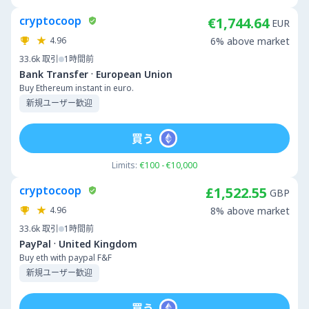
cryptocoop
€1,744.64
EUR
4.96
6% above market
33.6k
取引
1時間前
·
Bank Transfer
European Union
Buy Ethereum instant in euro.
新規ユーザー歓迎
買う
Limits:
€100 - €10,000
cryptocoop
£1,522.55
GBP
4.96
8% above market
33.6k
取引
1時間前
·
PayPal
United Kingdom
Buy eth with paypal F&F
新規ユーザー歓迎
買う