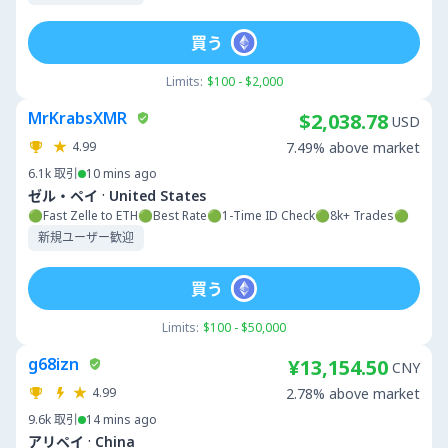
買う
Limits:
$100 - $2,000
MrKrabsXMR
$2,038.78
USD
4.99
7.49% above market
6.1k
取引
10 mins ago
·
ゼル・ペイ
United States
🟢Fast Zelle to ETH🟢Best Rate🟢1-Time ID Check🟢8k+ Trades🟢
新規ユーザー歓迎
買う
Limits:
$100 - $50,000
g68izn
¥13,154.50
CNY
4.99
2.78% above market
9.6k
取引
14 mins ago
·
アリペイ
China