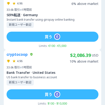
4.96
6% above market
33.6k
取引
1時間前
·
SEPA転送
Germany
Instant bank transfer using giropay online banking
新規ユーザー歓迎
買う
Limits:
€100 - €5,000
cryptocoop
$2,086.39
USD
4.96
10% above market
33.6k
取引
1時間前
·
Bank Transfer
United States
US bank transfer to business account
新規ユーザー歓迎
買う
Limits:
$100 - $10,000