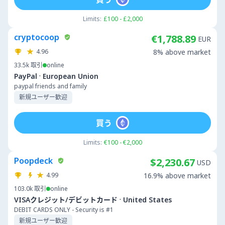
Limits:
£100 - £2,000
cryptocoop
€1,788.89
EUR
4.96
8% above market
33.5k
取引
online
·
PayPal
European Union
paypal friends and family
新規ユーザー歓迎
買う
Limits:
€100 - €2,000
Poopdeck
$2,230.67
USD
4.99
16.9% above market
103.0k
取引
online
·
VISAクレジット/デビットカード
United States
DEBIT CARDS ONLY - Security is #1
新規ユーザー歓迎