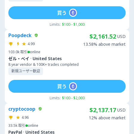
買う
Limits:
$100 - $1,000
Poopdeck
$2,161.52
USD
4.99
13.58% above market
103.0k
取引
online
·
ゼル・ペイ
United States
8 year vendor & 100K+ trades completed
新規ユーザー歓迎
買う
Limits:
$100 - $2,000
cryptocoop
$2,137.17
USD
4.96
12% above market
33.5k
取引
online
·
PayPal
United States