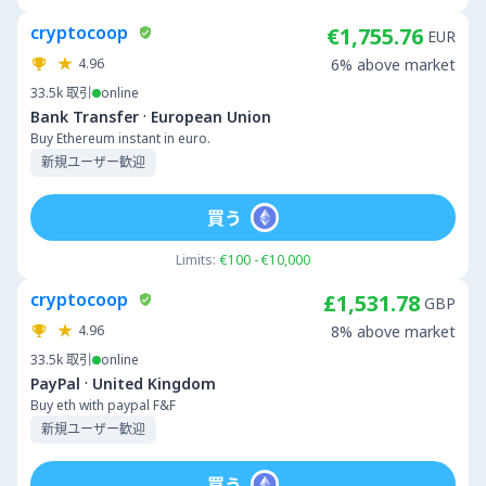
cryptocoop
€1,755.76
EUR
4.96
6% above market
33.5k
取引
online
·
Bank Transfer
European Union
Buy Ethereum instant in euro.
新規ユーザー歓迎
買う
Limits:
€100 - €10,000
cryptocoop
£1,531.78
GBP
4.96
8% above market
33.5k
取引
online
·
PayPal
United Kingdom
Buy eth with paypal F&F
新規ユーザー歓迎
買う