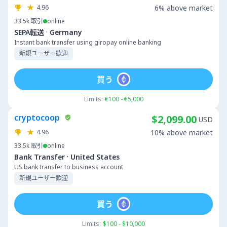
4.96
6% above market
33.5k
取引
online
·
SEPA転送
Germany
Instant bank transfer using giropay online banking
新規ユーザー歓迎
買う
Limits:
€100 - €5,000
cryptocoop
$2,099.00
USD
4.96
10% above market
33.5k
取引
online
·
Bank Transfer
United States
US bank transfer to business account
新規ユーザー歓迎
買う
Limits:
$100 - $10,000