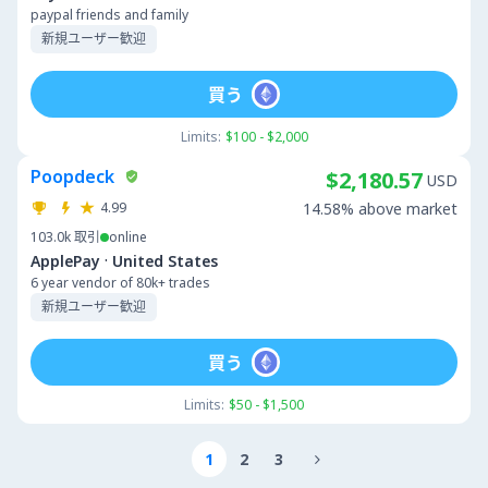
paypal friends and family
新規ユーザー歓迎
買う
Limits:
$100 - $2,000
Poopdeck
$2,180.57
USD
4.99
14.58% above market
103.0k
取引
online
·
ApplePay
United States
6 year vendor of 80k+ trades
新規ユーザー歓迎
買う
Limits:
$50 - $1,500
1
2
3
