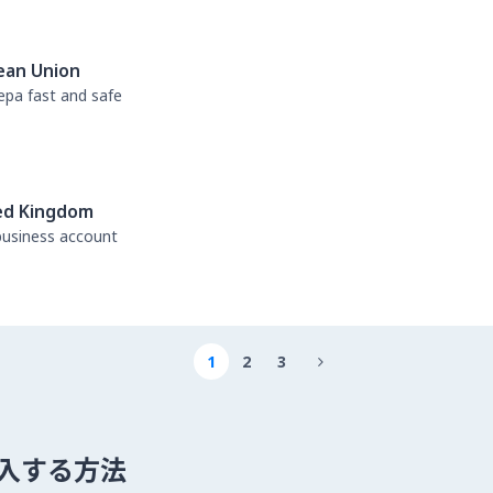
ean Union
sepa fast and safe
ed Kingdom
business account
1
2
3

 を購入する方法