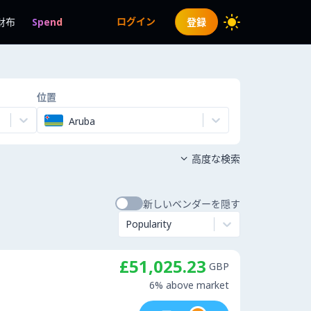
ログイン
財布
Spend
登録
位置
Aruba
高度な検索

新しいベンダーを隠す
Popularity
£51,025.23
GBP
6% above market