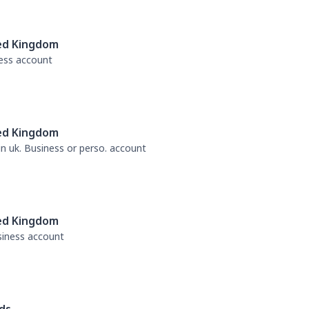
ed Kingdom
ness account
ed Kingdom
 in uk. Business or perso. account
ed Kingdom
usiness account