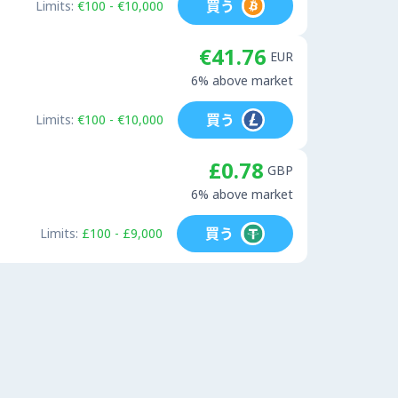
買う
Limits:
€100 - €10,000
€41.76
EUR
6% above market
買う
Limits:
€100 - €10,000
£0.78
GBP
6% above market
買う
Limits:
£100 - £9,000