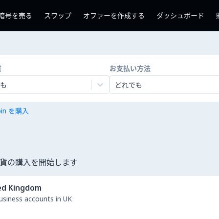
暗号を売る
スワップ
オファーを作成する
ダッシュボード
貨
お支払い方法
も
どれでも
coin を購入
号通貨の購入を開始します
ed Kingdom
business accounts in UK