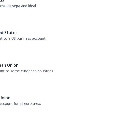
ds
 instant sepa and ideal
ed States
nt to a US business account
ean Union
tant to some european countries
Union
ccount for all euro area.