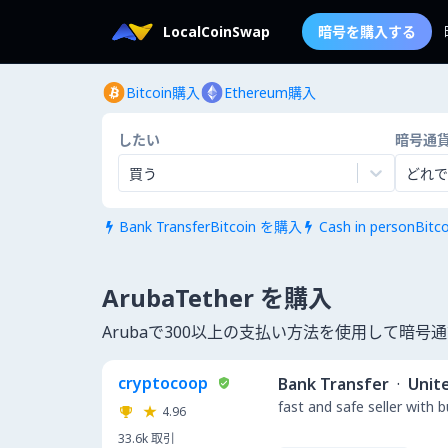
LocalCoinSwap
暗号を購入する
Bitcoin購入
Ethereum購入
したい
暗号通
買う
どれで
Bank TransferBitcoin を購入
Cash in personBit


ArubaTether を購入
Arubaで300以上の支払い方法を使用して暗
cryptocoop
Bank Transfer
·
Unit
fast and safe seller with 
4.96
33.6k
取引