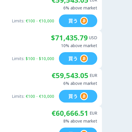
6% above market
買う
Limits:
€100 - €10,000
$71,435.79
USD
10% above market
買う
Limits:
$100 - $10,000
€59,543.05
EUR
6% above market
買う
Limits:
€100 - €10,000
€60,666.51
EUR
8% above market