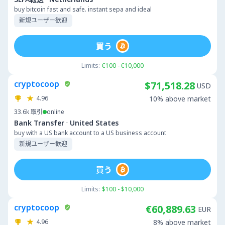
buy bitcoin fast and safe. instant sepa and ideal
新規ユーザー歓迎
買う
Limits:
€100 - €10,000
cryptocoop
$71,518.28
USD
4.96
10% above market
33.6k
取引
online
·
Bank Transfer
United States
buy with a US bank account to a US business account
新規ユーザー歓迎
買う
Limits:
$100 - $10,000
cryptocoop
€60,889.63
EUR
4.96
8% above market