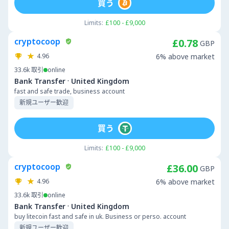
買う
Limits:
£100 - £9,000
cryptocoop
£0.78
GBP
4.96
6% above market
33.6k
取引
online
·
Bank Transfer
United Kingdom
fast and safe trade, business account
新規ユーザー歓迎
買う
Limits:
£100 - £9,000
cryptocoop
£36.00
GBP
4.96
6% above market
33.6k
取引
online
·
Bank Transfer
United Kingdom
buy litecoin fast and safe in uk. Business or perso. account
新規ユーザー歓迎