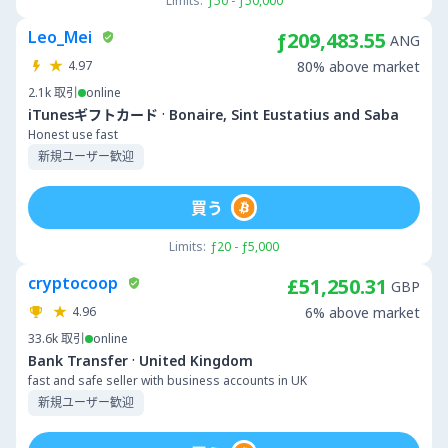
Limits:
ƒ50 - ƒ50,000
Leo_Mei
ƒ209,483.55
ANG
4.97
80% above market
2.1k
取引
online
·
iTunesギフトカード
Bonaire, Sint Eustatius and Saba
Honest use fast
新規ユーザー歓迎
買う
Limits:
ƒ20 - ƒ5,000
cryptocoop
£51,250.31
GBP
4.96
6% above market
33.6k
取引
online
·
Bank Transfer
United Kingdom
fast and safe seller with business accounts in UK
新規ユーザー歓迎