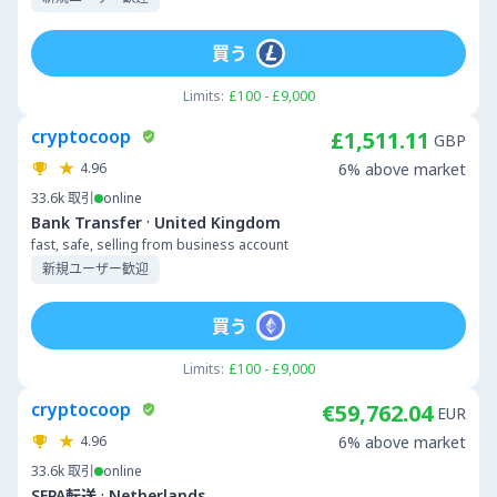
買う
Limits:
£100 - £9,000
cryptocoop
£1,511.11
GBP
4.96
6% above market
33.6k
取引
online
·
Bank Transfer
United Kingdom
fast, safe, selling from business account
新規ユーザー歓迎
買う
Limits:
£100 - £9,000
cryptocoop
€59,762.04
EUR
4.96
6% above market
33.6k
取引
online
·
SEPA転送
Netherlands