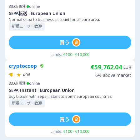
33.6k
取引
online
·
SEPA転送
European Union
Normal sepa to business account for all euro area.
新規ユーザー歓迎
買う
Limits:
€100 - €10,000
cryptocoop
€59,762.04
EUR
4.96
6% above market
33.6k
取引
online
·
SEPA Instant
European Union
buy bitcoin with sepa instant to some european countries
新規ユーザー歓迎
買う
Limits:
€100 - €10,000