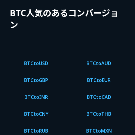
BTC人気のあるコンバージョ
ン
BTC
to
USD
BTC
to
AUD
BTC
to
GBP
BTC
to
EUR
BTC
to
INR
BTC
to
CAD
BTC
to
CNY
BTC
to
THB
BTC
to
RUB
BTC
to
MXN