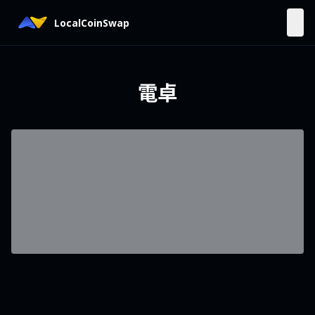
LocalCoinSwap
電卓