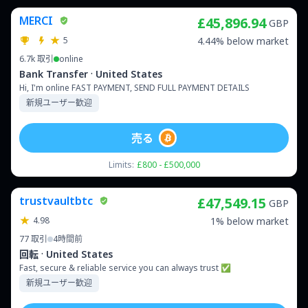
MERCI
£45,896.94
GBP
5
4.44% below market
6.7k
取引
online
·
Bank Transfer
United States
Hi, I'm online FAST PAYMENT, SEND FULL PAYMENT DETAILS
新規ユーザー歓迎
売る
Limits:
£800 - £500,000
trustvaultbtc
£47,549.15
GBP
4.98
1% below market
77
取引
4時間前
·
回転
United States
Fast, secure & reliable service you can always trust ✅
新規ユーザー歓迎