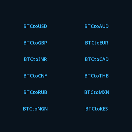
BTC
to
USD
BTC
to
AUD
BTC
to
GBP
BTC
to
EUR
BTC
to
INR
BTC
to
CAD
BTC
to
CNY
BTC
to
THB
BTC
to
RUB
BTC
to
MXN
BTC
to
NGN
BTC
to
KES