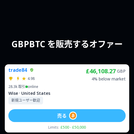
GBPBTC を販売するオファー
trade84
£46,108.27
GBP
4.98
4% below market
28.3k
取引
online
·
Wise
United States
新規ユーザー歓迎
売る
Limits:
£500 - £50,000