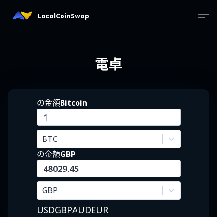
LocalCoinSwap
電卓
の金額
Bitcoin
BTC
の金額
GBP
GBP
USD
GBP
AUD
EUR