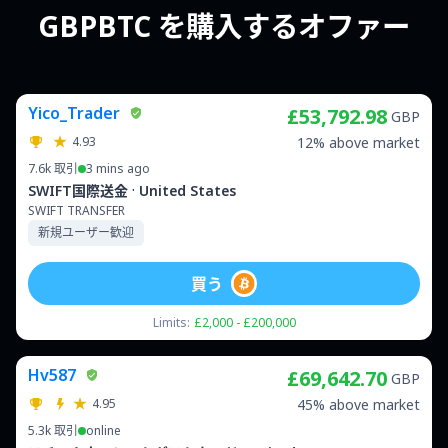
GBPBTC を購入するオファー
Yico_Trader
£53,792.98
GBP
4.93
12% above market
7.6k
取引
3 mins ago
·
SWIFT国際送金
United States
SWIFT TRANSFER
新規ユーザー歓迎
買う
Limits:
£2,000 - £200,000
Hv587
£69,642.70
GBP
4.95
45% above market
5.3k
取引
online