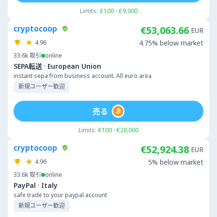
Limits:
£100 - £9,000
cryptocoop
€53,063.66
EUR
4.96
4.75% below market
33.6k
取引
online
·
SEPA転送
European Union
instant sepa from business account. All euro area
新規ユーザー歓迎
売る
Limits:
€100 - €20,000
cryptocoop
€52,924.38
EUR
4.96
5% below market
33.6k
取引
online
·
PayPal
Italy
safe trade to your paypal account
新規ユーザー歓迎