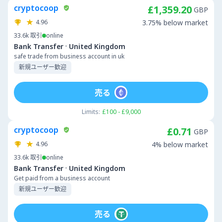
cryptocoop
£1,359.20
GBP
4.96
3.75% below market
33.6k
取引
online
·
Bank Transfer
United Kingdom
safe trade from business account in uk
新規ユーザー歓迎
売る
Limits:
£100 - £9,000
cryptocoop
£0.71
GBP
4.96
4% below market
33.6k
取引
online
·
Bank Transfer
United Kingdom
Get paid from a business account
新規ユーザー歓迎
売る