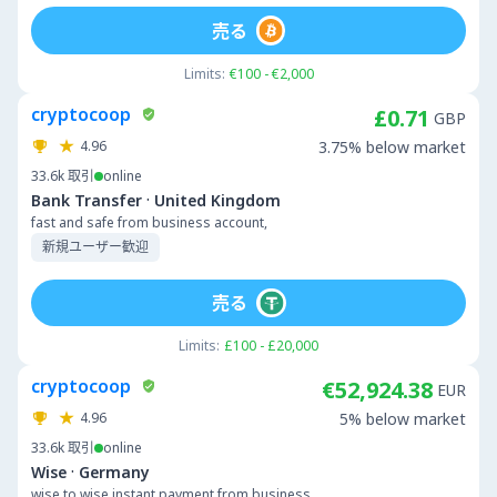
売る
Limits:
€100 - €2,000
cryptocoop
£0.71
GBP
4.96
3.75% below market
33.6k
取引
online
·
Bank Transfer
United Kingdom
fast and safe from business account,
新規ユーザー歓迎
売る
Limits:
£100 - £20,000
cryptocoop
€52,924.38
EUR
4.96
5% below market
33.6k
取引
online
·
Wise
Germany
wise to wise instant payment from business