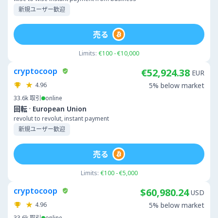
新規ユーザー歓迎
売る
Limits:
€100 - €10,000
cryptocoop
€52,924.38
EUR
4.96
5% below market
33.6k
取引
online
·
回転
European Union
revolut to revolut, instant payment
新規ユーザー歓迎
売る
Limits:
€100 - €5,000
cryptocoop
$60,980.24
USD
4.96
5% below market
33.6k
取引
online