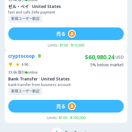
·
ゼル・ペイ
United States
fast and safe Zelle payment
新規ユーザー歓迎
売る
Limits:
$100 - $10,000
cryptocoop
$60,980.24
USD
4.96
5% below market
33.6k
取引
online
·
Bank Transfer
United States
bank transfer from business account
新規ユーザー歓迎
売る
Limits:
$100 - $100,000