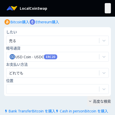
LocalCoinSwap
Bitcoin購入
Ethereum購入
したい
売る
暗号通貨
USD Coin
-
USDC
ERC20
お支払い方法
どれでも
位置
高度な検索

Bank TransferBitcoin を購入
Cash in personBitcoin を購入

