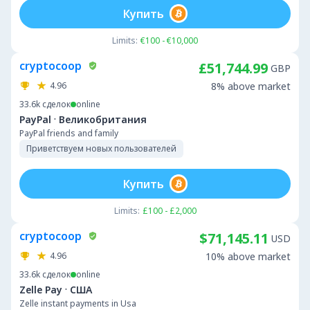
Купить
Limits:
€100 - €10,000
cryptocoop
£51,744.99
GBP
4.96
8% above market
33.6k
сделок
online
·
PayPal
Великобритания
PayPal friends and family
Приветствуем новых пользователей
Купить
Limits:
£100 - £2,000
cryptocoop
$71,145.11
USD
4.96
10% above market
33.6k
сделок
online
·
Zelle Pay
США
Zelle instant payments in Usa