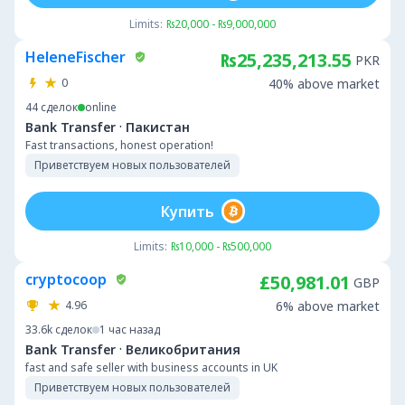
Limits:
₨20,000 - ₨9,000,000
HeleneFischer
₨25,235,213.55
PKR
0
40% above market
44
сделок
online
·
Bank Transfer
Пакистан
Fast transactions, honest operation!
Приветствуем новых пользователей
Купить
Limits:
₨10,000 - ₨500,000
cryptocoop
£50,981.01
GBP
4.96
6% above market
33.6k
сделок
1 час назад
·
Bank Transfer
Великобритания
fast and safe seller with business accounts in UK
Приветствуем новых пользователей