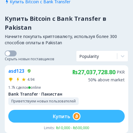
Купить Bitcoin с Bank Transfer

Купить Bitcoin с Bank Transfer в
Pakistan
Начните покупать криптовалюту, используя более 300
способов оплаты в Pakistan
Popularity
Скрыть новых поставщиков
asd123
₨27,037,728.80
PKR
4.94
50% above market
1.7k
сделок
online
·
Bank Transfer
Пакистан
Приветствуем новых пользователей
Купить
Limits:
₨10,000 - ₨500,000