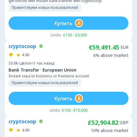
get bitcoin with instant bank transfer with cryptocoop
Приветствуем новых пользователей
Купить
Limits:
£100 - £9,000
cryptocoop
€59,491.45
EUR
4.96
6% above market
33.6k
сделок
1 час назад
·
Bank Transfer
European Union
Instant sepa to business or freelance account
Приветствуем новых пользователей
Купить
Limits:
€100 - €10,000
cryptocoop
£52,904.82
GBP
4.96
10% above market