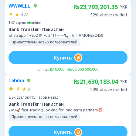
WWWLLL
₨23,793,201.35
PKR
4.77
32% above market
142
сделок
online
·
Bank Transfer
Пакистан
whatsapp：+852 9176 3411------📞 TG：@MONEY2458
Приветствуем новых пользователей
Купить
Limits:
₨10,000 - ₨500,000,000,000
Lahma
₨21,630,183.04
PKR
5
20% above market
2.8k
сделок
15 часов назад
·
Bank Transfer
Пакистан
24/7🚀 fast Trading Looking for long-term partners💯
Приветствуем новых пользователей
Купить