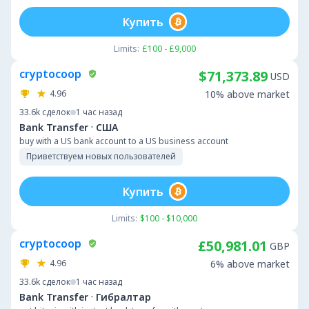
Купить
Limits:
£100 - £9,000
cryptocoop
$71,373.89
USD
4.96
10% above market
33.6k
сделок
1 час назад
·
Bank Transfer
США
buy with a US bank account to a US business account
Приветствуем новых пользователей
Купить
Limits:
$100 - $10,000
cryptocoop
£50,981.01
GBP
4.96
6% above market
33.6k
сделок
1 час назад
·
Bank Transfer
Гибралтар