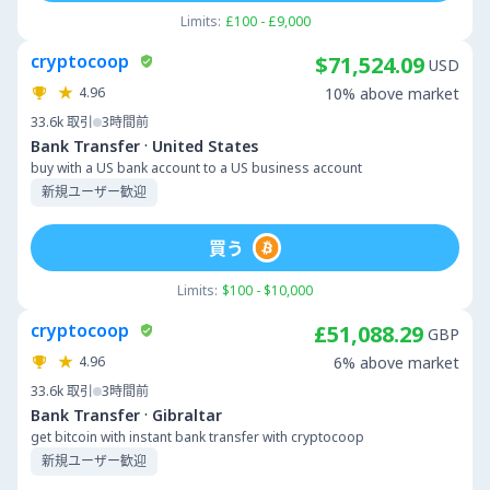
Limits:
£100 - £9,000
cryptocoop
$71,524.09
USD
4.96
10% above market
33.6k
取引
3時間前
·
Bank Transfer
United States
buy with a US bank account to a US business account
新規ユーザー歓迎
買う
Limits:
$100 - $10,000
cryptocoop
£51,088.29
GBP
4.96
6% above market
33.6k
取引
3時間前
·
Bank Transfer
Gibraltar
get bitcoin with instant bank transfer with cryptocoop
新規ユーザー歓迎