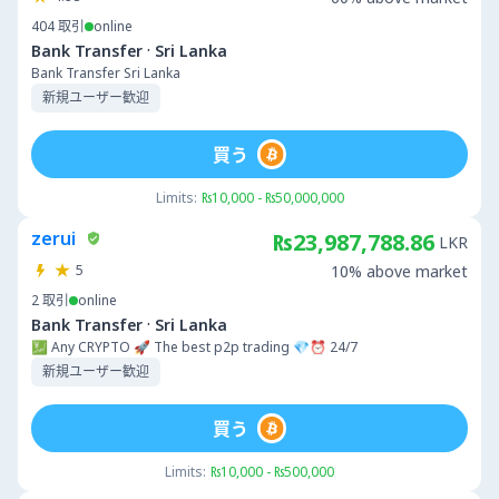
404
取引
online
·
Bank Transfer
Sri Lanka
Bank Transfer Sri Lanka
新規ユーザー歓迎
買う
Limits:
₨10,000 - ₨50,000,000
zerui
₨23,987,788.86
LKR
5
10% above market
2
取引
online
·
Bank Transfer
Sri Lanka
💹 Any CRYPTO 🚀 The best p2p trading 💎⏰ 24/7
新規ユーザー歓迎
買う
Limits:
₨10,000 - ₨500,000