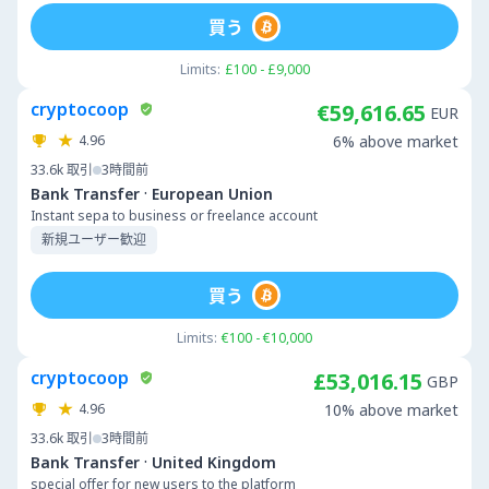
買う
Limits:
£100 - £9,000
cryptocoop
€59,616.65
EUR
4.96
6% above market
33.6k
取引
3時間前
·
Bank Transfer
European Union
Instant sepa to business or freelance account
新規ユーザー歓迎
買う
Limits:
€100 - €10,000
cryptocoop
£53,016.15
GBP
4.96
10% above market
33.6k
取引
3時間前
·
Bank Transfer
United Kingdom
special offer for new users to the platform