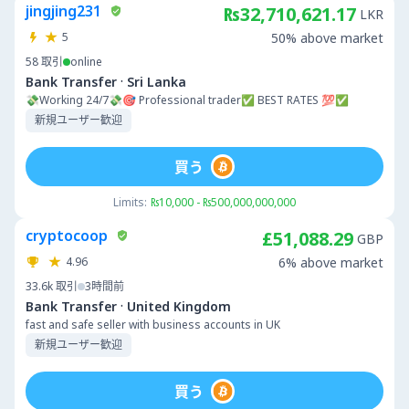
jingjing231
₨32,710,621.17
LKR
5
50% above market
58
取引
online
·
Bank Transfer
Sri Lanka
💸Working 24/7💸🎯 Professional trader✅ BEST RATES 💯✅
新規ユーザー歓迎
買う
Limits:
₨10,000 - ₨500,000,000,000
cryptocoop
£51,088.29
GBP
4.96
6% above market
33.6k
取引
3時間前
·
Bank Transfer
United Kingdom
fast and safe seller with business accounts in UK
新規ユーザー歓迎
買う