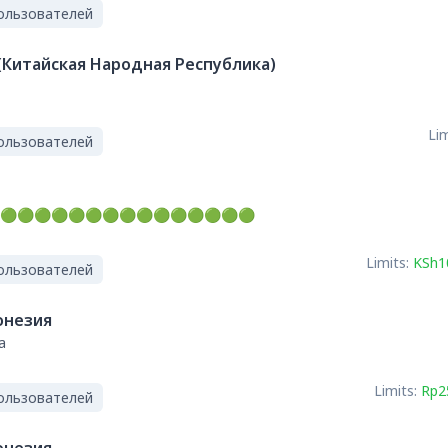
ользователей
(Китайская Народная Республика)
Lim
ользователей
🟢🟢🟢🟢🟢🟢🟢🟢🟢🟢🟢🟢🟢🟢🟢
Limits:
KSh1
ользователей
онезия
a
Limits:
Rp2
ользователей