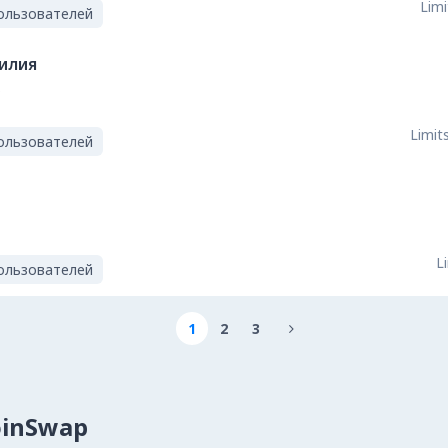
Limi
ользователей
илия
Limits
ользователей
L
ользователей
1
2
3

oinSwap