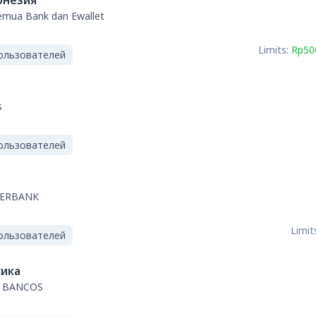
онезия
semua Bank dan Ewallet
Limits:
Rp50
ользователей
s
ользователей
TERBANK
Limit
ользователей
ика
S BANCOS