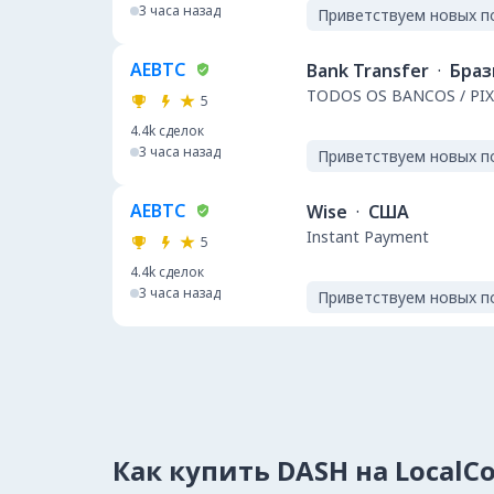
3 часа назад
Приветствуем новых п
AEBTC
Bank Transfer
·
Браз
TODOS OS BANCOS / PIX
5
4.4k
сделок
3 часа назад
Приветствуем новых п
AEBTC
Wise
·
США
Instant Payment
5
4.4k
сделок
3 часа назад
Приветствуем новых п
Как купить DASH на LocalC