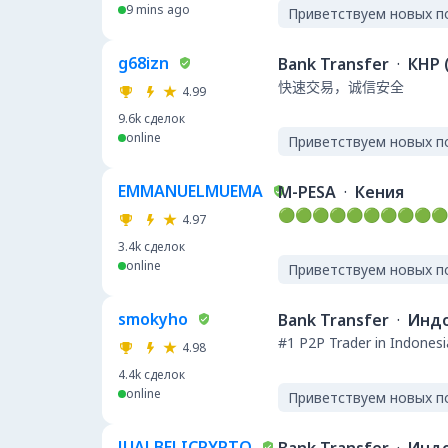
9 mins ago
Приветствуем новых п
g68izn
Bank Transfer
·
КНР 
快速交易，诚信安全
4.99
9.6k
сделок
online
Приветствуем новых п
EMMANUELMUEMA
M-PESA
·
Кения
🟢🟢🟢🟢🟢🟢🟢🟢🟢🟢
4.97
3.4k
сделок
online
Приветствуем новых п
smokyho
Bank Transfer
·
Инд
#1 P2P Trader in Indonesi
4.98
4.4k
сделок
online
Приветствуем новых п
JUALBELICRYPTO