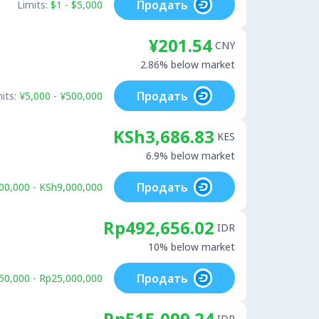
Продать
Limits:
$1 - $5,000
¥201.54
CNY
2.86% below market
Продать
its:
¥5,000 - ¥500,000
KSh3,686.83
KES
6.9% below market
Продать
00,000 - KSh9,000,000
Rp492,656.02
IDR
10% below market
Продать
50,000 - Rp25,000,000
Rp515,099.24
IDR