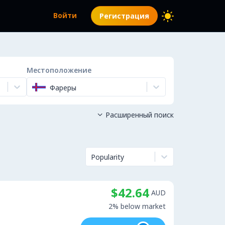
Войти
Регистрация
Местоположение
Фареры
Расширенный поиск

Popularity
$42.64
AUD
2% below market