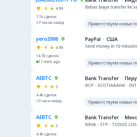
Bank Transfer
·
Инд
Bebas biaya transfer ke 
4.99
7.1k
сделок
7 часов назад
Приветствуем новых п
yero2006
PayPal
·
США
Send money in 10 minute
4.99
14.7k
сделок
11 mins ago
Приветствуем новых п
AEBTC
Bank Transfer
·
Перу
BCP - SCOTIABANK - IN
5
4.4k
сделок
3 часа назад
Приветствуем новых п
AEBTC
Bank Transfer
·
Мекс
BBVA - STP - TODOS LO
5
4.4k
сделок