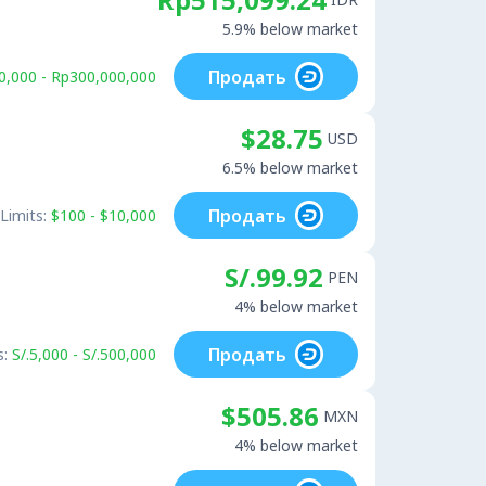
5.9% below market
Продать
0,000 - Rp300,000,000
$28.75
USD
6.5% below market
Продать
Limits:
$100 - $10,000
S/.99.92
PEN
4% below market
Продать
s:
S/.5,000 - S/.500,000
$505.86
MXN
4% below market