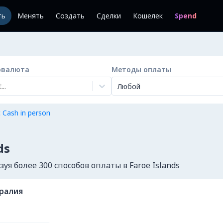
ть
Менять
Создать
Сделки
Кошелек
Spend
овалюта
Методы оплаты
..
Любой
 Cash in person
ds
я более 300 способов оплаты в Faroe Islands
ралия