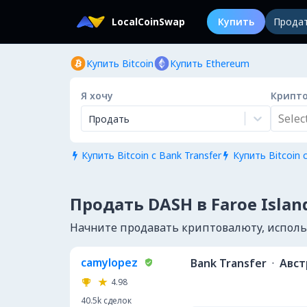
LocalCoinSwap
Купить
Прода
Купить Bitcoin
Купить Ethereum
Я хочу
Крипт
Select.
Продать
Купить Bitcoin с Bank Transfer
Купить Bitcoin с


Продать DASH в Faroe Islan
Начните продавать криптовалюту, использу
camylopez
Bank Transfer
·
Авст
4.98
40.5k
сделок